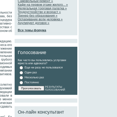
Самовольный ремонт »
Кафе на первом этаже жилого... »
Нелегальная торговая палатка »
Трудоустройство и возраст »
льности
Тренер без образования »
ава, без
Оспаривание воли человека »
оцедура
Анулируют договор »
ативно-
ествах с
Все темы форума
коном об
дацию.
неса его
тижение
Голосование
ремление
тельная
 грубого
Как часто вы пользовлись услугами
аконной
юриста или адвоката?
ходимых
Еще ни разу не пользовался
компании
Один раз
активов.
Несколько раз
Постоянно
солютно
РЕЗУЛЬТАТЫ
удоемкий
ГОЛОСОВАНИЙ
квидации
овали в
не менее
ическая
сдавать
Он-лайн консультант