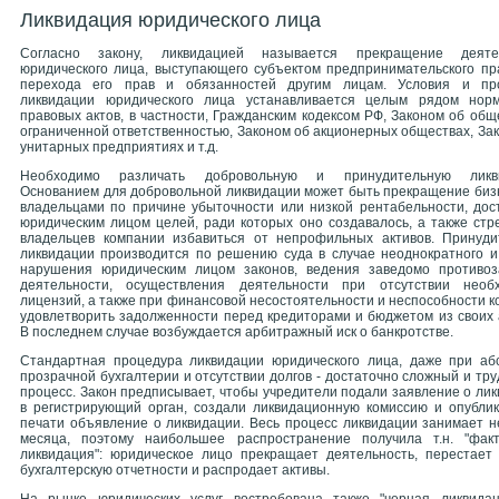
Ликвидация юридического лица
Согласно закону, ликвидацией называется прекращение деяте
юридического лица, выступающего субъектом предпринимательского пр
перехода его прав и обязанностей другим лицам. Условия и пр
ликвидации юридического лица устанавливается целым рядом норм
правовых актов, в частности, Гражданским кодексом РФ, Законом об общ
ограниченной ответственностью, Законом об акционерных обществах, За
унитарных предприятиях и т.д.
Необходимо различать добровольную и принудительную ликви
Основанием для добровольной ликвидации может быть прекращение биз
владельцами по причине убыточности или низкой рентабельности, дос
юридическим лицом целей, ради которых оно создавалось, а также ст
владельцев компании избавиться от непрофильных активов. Принуди
ликвидации производится по решению суда в случае неоднократного и
нарушения юридическим лицом законов, ведения заведомо противоз
деятельности, осуществления деятельности при отсутствии необ
лицензий, а также при финансовой несостоятельности и неспособности 
удовлетворить задолженности перед кредиторами и бюджетом из своих 
В последнем случае возбуждается арбитражный иск о банкротстве.
Стандартная процедура ликвидации юридического лица, даже при аб
прозрачной бухгалтерии и отсутствии долгов - достаточно сложный и тр
процесс. Закон предписывает, чтобы учредители подали заявление о ли
в регистрирующий орган, создали ликвидационную комиссию и опублик
печати объявление о ликвидации. Весь процесс ликвидации занимает 
месяца, поэтому наибольшее распространение получила т.н. "факт
ликвидация": юридическое лицо прекращает деятельность, перестает 
бухгалтерскую отчетности и распродает активы.